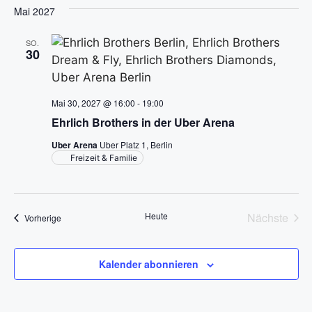
Mai 2027
g
a
SO.
30
t
i
Mai 30, 2027 @ 16:00
-
19:00
Ehrlich Brothers in der Uber Arena
o
Uber Arena
Uber Platz 1, Berlin
n
Freizeit & Familie
Heute
Nächste
Veranstaltungen
Vorherige
Veransta
Kalender abonnieren