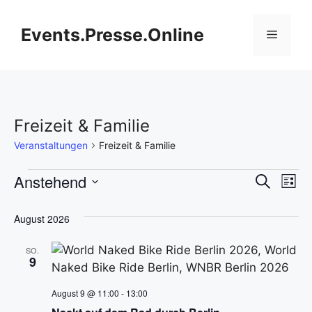
Zum
Inhalt
Events.Presse.Online
Menü
springen
Freizeit & Familie
Veranstaltungen
Freizeit & Familie
Veranstaltungen
V
Anstehend
V
S
L
u
D
e
i
e
c
s
a
August 2026
h
r
t
t
r
e
e
a
SO.
u
9
a
m
n
w
August 9 @ 11:00
-
13:00
n
s
ä