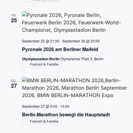
n
i
c
FR.
25
h
t
September 25 @ 21:00
-
September 26 @ 23:00
Pyronale 2026 am Berliner Maifeld
e
Olympiastadion Berlin
Olympischer Platz 3, Berlin
n
Freizeit & Familie
,
SO.
27
N
a
September 27 @ 9:00
-
15:00
v
Berlin-Marathon bewegt die Hauptstadt
Freizeit & Familie
i