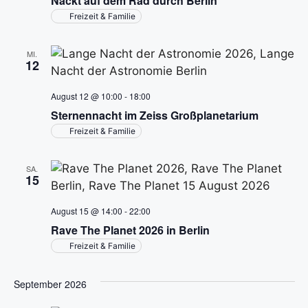
Nackt auf dem Rad durch Berlin
t
h
s
Freizeit & Familie
l
a
t
e
l
MI.
n
12
a
t
.
August 12 @ 10:00
-
18:00
l
u
Sternennacht im Zeiss Großplanetarium
n
t
Freizeit & Familie
g
u
SA.
A
15
n
n
August 15 @ 14:00
-
22:00
g
s
Rave The Planet 2026 in Berlin
i
e
Freizeit & Familie
c
n
September 2026
h