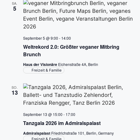
S
t
SA.
5
u
e
n
c
-
h
September 5 @ 9:00
-
14:00
N
Weltrekord 2.0: Größter veganer Mitbring
e
Brunch
a
u
Haus der Visionäre
Eichenstraße 4A, Berlin
v
Freizeit & Familie
n
i
g
SO.
d
13
a
A
t
September 13 @ 15:00
-
17:00
n
i
Tanzgala 2026 im Admiralspalast
s
o
Admiralspalast
Friedrichstraße 101, Berlin, Germany
Freizeit & Familie