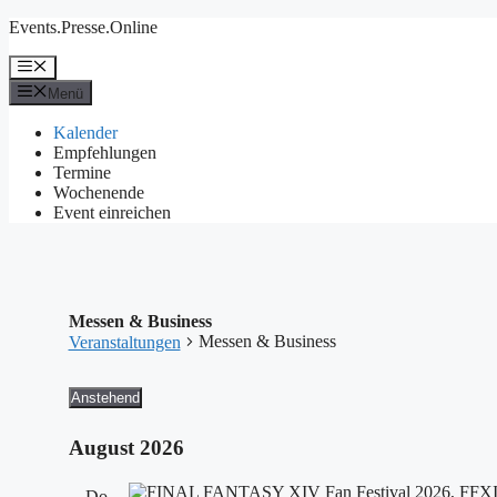
Zum
Events.Presse.Online
Inhalt
springen
Menü
Menü
Kalender
Empfehlungen
Termine
Wochenende
Event einreichen
Messen & Business
Messen & Business
Veranstaltungen
Veranstaltungen
Anstehend
Datum
wählen.
August 2026
Do.