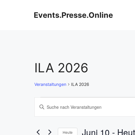
Zum
Inhalt
Events.Presse.Online
springen
ILA 2026
Veranstaltungen
ILA 2026
Veranstaltungen
V
B
i
e
t
r
t
Juni 10
 - 
Heu
Heute
e