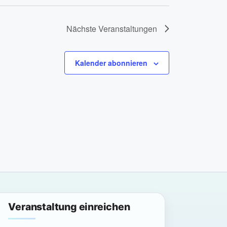
c
h
Nächste
Veranstaltungen
t
e
Kalender abonnieren
n
-
N
a
v
i
g
a
Veranstaltung einreichen
t