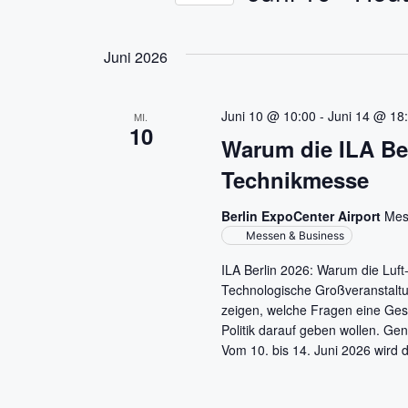
a
D
S
a
c
n
Juni 2026
t
h
s
u
l
m
ü
Juni 10 @ 10:00
-
Juni 14 @ 18
MI.
t
10
w
s
Warum die ILA Ber
ä
s
a
Technikmesse
h
e
l
l
l
Berlin ExpoCenter Airport
Mes
e
w
Messen & Business
t
n
o
ILA Berlin 2026: Warum die Luf
.
r
u
Technologische Großveranstaltun
t
zeigen, welche Fragen eine Gese
n
e
Politik darauf geben wollen. Gena
i
Vom 10. bis 14. Juni 2026 wird d
g
n
g
e