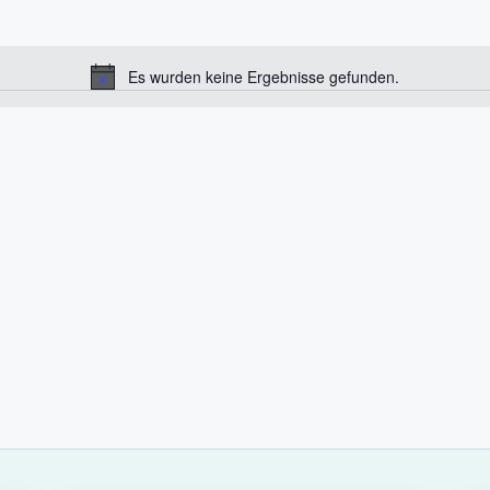
Es wurden keine Ergebnisse gefunden.
H
i
n
w
e
i
s