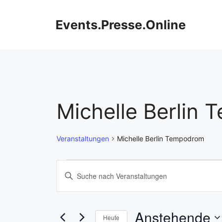
Zum
Inhalt
Events.Presse.Online
springen
Michelle Berlin
Veranstaltungen
Michelle Berlin Tempodrom
Veranstaltungen
V
B
i
e
t
r
t
Anstehende
Heute
e