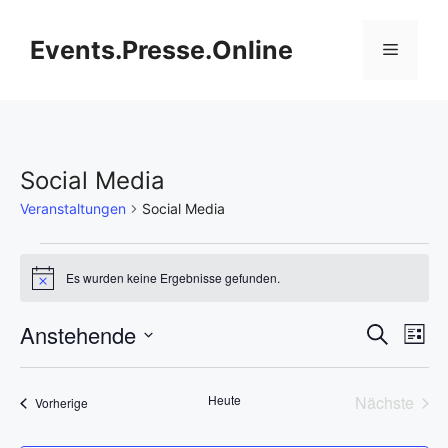
Zum
Inhalt
Events.Presse.Online
Menü
springen
Social Media
Veranstaltungen
Social Media
Veranstaltungen
Es wurden keine Ergebnisse gefunden.
H
i
n
V
Anstehende
V
S
w
L
e
u
D
e
i
i
e
c
s
s
a
h
r
Heute
Nächste
Veranstaltungen
t
Vorherige
t
r
e
Veransta
e
a
u