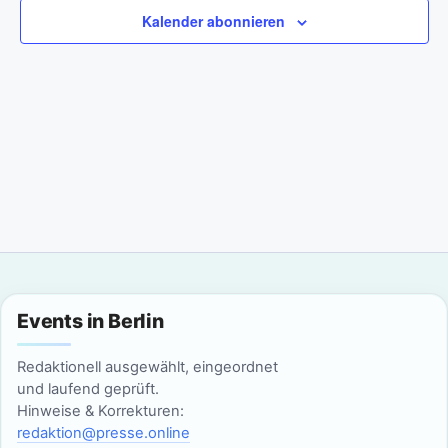
a
m
n
Kalender abonnieren
w
n
s
ä
t
h
s
l
a
t
e
l
n
a
t
.
l
u
n
t
g
u
Events in Berlin
A
n
n
Redaktionell ausgewählt, eingeordnet
g
und laufend geprüft.
s
Hinweise & Korrekturen:
i
e
redaktion@presse.online