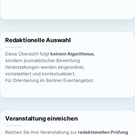
c
n
h
S
t
u
e
Redaktionelle Auswahl
n
c
Diese Übersicht folgt
keinem Algorithmus
,
-
h
sondern journalistischer Bewertung.
N
Veranstaltungen werden eingeordnet,
e
vorselektiert und kontextualisiert.
a
Für Orientierung im Berliner Eventangebot.
u
v
n
i
g
d
a
Veranstaltung einreichen
A
t
Reichen Sie Ihre Veranstaltung zur
redaktionellen Prüfung