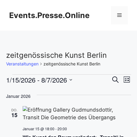
Zum
Inhalt
Events.Presse.Online
Menü
springen
zeitgenössische Kunst Berlin
Veranstaltungen
zeitgenössische Kunst Berlin
Veranstaltungen
V
1/15/2026
 - 
8/7/2026
V
S
L
u
D
e
i
e
c
s
a
Januar 2026
h
r
t
t
r
e
e
a
DO.
u
15
a
m
n
w
Januar 15 @ 18:00
-
20:00
n
s
ä