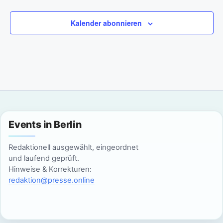
S
Veranstaltungen
t
u
e
Kalender abonnieren
n
c
-
h
N
e
a
u
v
n
i
Events in Berlin
g
d
Redaktionell ausgewählt, eingeordnet
a
und laufend geprüft.
A
Hinweise & Korrekturen:
t
redaktion@presse.online
n
i
s
o