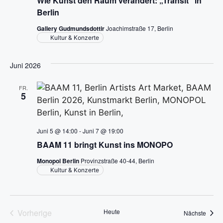
Wie Kunst den Raum verändert: „Transit“ in
t
h
s
Berlin
l
a
Gallery Gudmundsdottir
Joachimstraße 17, Berlin
t
e
Kultur & Konzerte
l
n
a
t
.
Juni 2026
l
u
FR.
n
t
5
g
u
A
Juni 5 @ 14:00
-
Juni 7 @ 19:00
n
n
BAAM 11 bringt Kunst ins MONOPO
g
s
Monopol Berlin
Provinzstraße 40-44, Berlin
Kultur & Konzerte
i
e
c
n
h
Vorherige
Heute
Veran
Nächste