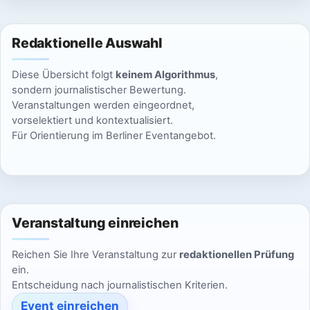
n
i
c
Redaktionelle Auswahl
h
Diese Übersicht folgt
keinem Algorithmus
,
t
sondern journalistischer Bewertung.
Veranstaltungen werden eingeordnet,
e
vorselektiert und kontextualisiert.
Für Orientierung im Berliner Eventangebot.
n
,
N
Veranstaltung einreichen
a
Reichen Sie Ihre Veranstaltung zur
redaktionellen Prüfung
v
ein.
Entscheidung nach journalistischen Kriterien.
i
Event einreichen