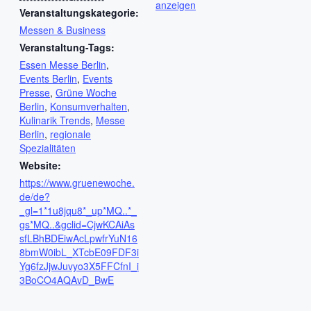
anzeigen
Veranstaltungskategorie:
Messen & Business
Veranstaltung-Tags:
Essen Messe Berlin
,
Events Berlin
,
Events
Presse
,
Grüne Woche
Berlin
,
Konsumverhalten
,
Kulinarik Trends
,
Messe
Berlin
,
regionale
Spezialitäten
Website:
https://www.gruenewoche.
de/de?
_gl=1*1u8jqu8*_up*MQ..*_
gs*MQ..&gclid=CjwKCAiAs
sfLBhBDEiwAcLpwfrYuN16
8bmW0ibL_XTcbE09FDF3i
Yg6fzJjwJuvyo3X5FFCfnI_i
3BoCO4AQAvD_BwE