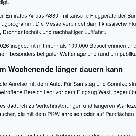
igt.
er
Emirates Airbus A380
, militärische Fluggeräte der 
lugprogramm. Die Messe verbindet damit klassische Fl
Drohnentechnik und nachhaltiger Luftfahrt.
A 2026 insgesamt mit mehr als 100.000 Besucherinnen u
in besonders bei guter Wetterlage und rund um publik
am Wochenende länger dauern kann
ft die Anreise mit dem Auto. Für Samstag und Sonntag 
etroffene Bereich liegt vor dem Eingang West, gegenübe
es dadurch zu Verkehrsstörungen und längeren Wartezei
ucher, die mit dem PKW anreisen oder auf Parkflächen
sie mit den zuständigen Behörden und der Landespolizei 