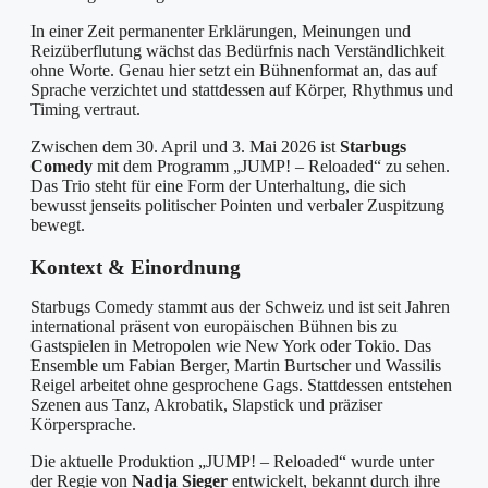
In einer Zeit permanenter Erklärungen, Meinungen und
Reizüberflutung wächst das Bedürfnis nach Verständlichkeit
ohne Worte. Genau hier setzt ein Bühnenformat an, das auf
Sprache verzichtet und stattdessen auf Körper, Rhythmus und
Timing vertraut.
Zwischen dem 30. April und 3. Mai 2026 ist
Starbugs
Comedy
mit dem Programm „JUMP! – Reloaded“ zu sehen.
Das Trio steht für eine Form der Unterhaltung, die sich
bewusst jenseits politischer Pointen und verbaler Zuspitzung
bewegt.
Kontext & Einordnung
Starbugs Comedy stammt aus der Schweiz und ist seit Jahren
international präsent von europäischen Bühnen bis zu
Gastspielen in Metropolen wie New York oder Tokio. Das
Ensemble um Fabian Berger, Martin Burtscher und Wassilis
Reigel arbeitet ohne gesprochene Gags. Stattdessen entstehen
Szenen aus Tanz, Akrobatik, Slapstick und präziser
Körpersprache.
Die aktuelle Produktion „JUMP! – Reloaded“ wurde unter
der Regie von
Nadja Sieger
entwickelt, bekannt durch ihre