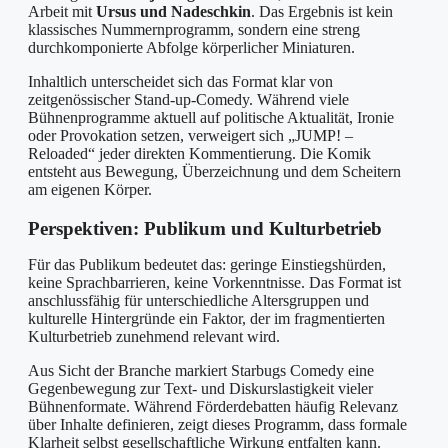
Arbeit mit
Ursus und Nadeschkin
. Das Ergebnis ist kein
klassisches Nummernprogramm, sondern eine streng
durchkomponierte Abfolge körperlicher Miniaturen.
Inhaltlich unterscheidet sich das Format klar von
zeitgenössischer Stand-up-Comedy. Während viele
Bühnenprogramme aktuell auf politische Aktualität, Ironie
oder Provokation setzen, verweigert sich „JUMP! –
Reloaded“ jeder direkten Kommentierung. Die Komik
entsteht aus Bewegung, Überzeichnung und dem Scheitern
am eigenen Körper.
Perspektiven: Publikum und Kulturbetrieb
Für das Publikum bedeutet das: geringe Einstiegshürden,
keine Sprachbarrieren, keine Vorkenntnisse. Das Format ist
anschlussfähig für unterschiedliche Altersgruppen und
kulturelle Hintergründe ein Faktor, der im fragmentierten
Kulturbetrieb zunehmend relevant wird.
Aus Sicht der Branche markiert Starbugs Comedy eine
Gegenbewegung zur Text- und Diskurslastigkeit vieler
Bühnenformate. Während Förderdebatten häufig Relevanz
über Inhalte definieren, zeigt dieses Programm, dass formale
Klarheit selbst gesellschaftliche Wirkung entfalten kann.