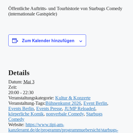
Öffentliche Auftritts- und Tourhistorie von Starbugs Comedy
(internationale Gastspiele)
Zum Kalender hinzufügen
Details
Datum:
Mai 3
Zeit:
20:00 - 22:30
Veranstaltungskategorie:
Kultur & Konzerte
Veranstaltung-Tags:
Bühnenkunst 2026
,
Event Berlin
,
Events Berlin
,
Events Presse
,
JUMP Reloaded
,
körperliche Komik
,
nonverbale Comedy
,
Starbugs
Comedy
Website:
https://www.tipi-am-
kanzleramt.de/de/programm/programmuebersicht/starbugs-