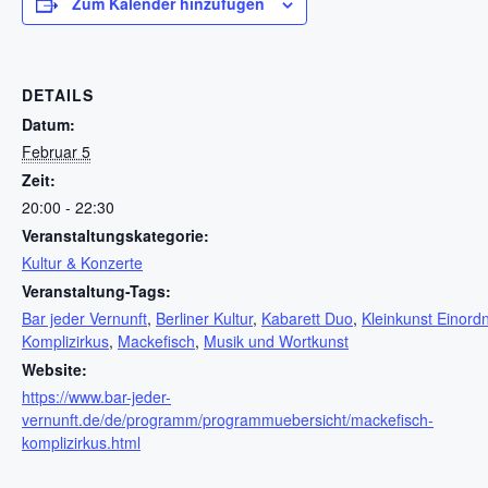
Zum Kalender hinzufügen
DETAILS
Datum:
Februar 5
Zeit:
20:00 - 22:30
Veranstaltungskategorie:
Kultur & Konzerte
Veranstaltung-Tags:
Bar jeder Vernunft
,
Berliner Kultur
,
Kabarett Duo
,
Kleinkunst Einord
Komplizirkus
,
Mackefisch
,
Musik und Wortkunst
Website:
https://www.bar-jeder-
vernunft.de/de/programm/programmuebersicht/mackefisch-
komplizirkus.html