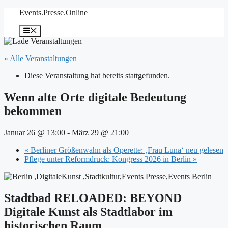
Zum
Events.Presse.Online
Inhalt
springen
Menü
« Alle Veranstaltungen
Diese Veranstaltung hat bereits stattgefunden.
Wenn alte Orte digitale Bedeutung
bekommen
Januar 26 @ 13:00
-
März 29 @ 21:00
«
Berliner Größenwahn als Operette: ‚Frau Luna‘ neu gelesen
Pflege unter Reformdruck: Kongress 2026 in Berlin
»
Stadtbad RELOADED: BEYOND
Digitale Kunst als Stadtlabor im
historischen Raum