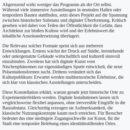
Abgrenzend wirkt weniger das Programm als der Ort selbst.
Während viele immersive Ausstellungen in neutralen Hallen oder
temporären Bauten stattfinden, setzt dieses Projekt auf die Spannung
zwischen historischer Substanz und digitaler Überformung. Kritisch
gesehen wird dabei von Teilen der Öffentlichkeit die Gefahr, dass
Architektur zur bloßen Kulisse wird und der Erlebniswert die
inhaltliche Auseinandersetzung überlagert.
Die Relevanz solcher Formate speist sich aus mehreren
Entwicklungen. Erstens wächst der Druck auf Städte, leerstehende
oder untergenutzte Gebäude wirtschaftlich und kulturell sinnvoll
einzubinden. Zweitens hat sich digitale Kunst vom
Nischenphänomen zur eigenständigen Sparte entwickelt, die neue
Präsentationsformen sucht. Drittens verändert sich das
Kulturpublikum: Erwartet werden multisensorische Erlebnisse, die
sich klar von klassischen Ausstellungen unterscheiden.
Diese Konstellation erklärt, warum gerade jetzt historische Orte zu
Experimentierfeldern werden. Digitale Installationen lassen sich
vergleichsweise flexibel anpassen, ohne irreversible Eingriffe in die
Bausubstanz. Gleichzeitig erzeugen sie Aufmerksamkeit, die
klassische Nutzungskonzepte kaum noch erreichen. Für Besucher
bedeutet das eine niedrigere Zugangsschwelle zur Kunst, für die
Stadt eine temporäre Belebung eines identitätsstiftenden Ortes.