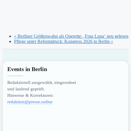
«
Berliner Größenwahn als Operette: ‚Frau Luna‘ neu gelesen
Pflege unter Reformdruck: Kongress 2026 in Berlin
»
Events in Berlin
Redaktionell ausgewählt, eingeordnet
und laufend geprüft.
Hinweise & Korrekturen:
redaktion@presse.online