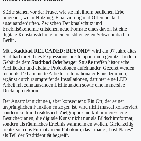
Städte stehen vor der Frage, wie sie mit ihrem baulichen Erbe
umgehen, wenn Nutzung, Finanzierung und Öffentlichkeit
auseinanderdriften. Zwischen Denkmalschutz und
Erlebnisökonomie entstehen neue Formate eines davon ist eine
digitale Kunstausstellung in einem stillgelegten Schwimmbad in
Berlin.
Mit
„Stadtbad RELOADED: BEYOND“
wird ein 97 Jahre altes
Stadtbad im Stil des Expressionismus temporär neu genutzt. In dem
Gebäude dem
Stadtbad Oderberger Straße
treffen historische
Architektur und digitale Projektionen aufeinander. Gezeigt werden
mehr als 150 animierte Arbeiten internationaler Künstler:innen,
ergänzt durch raumgreifende Installationen, darunter eine LED-
Arbeit mit zehntausenden Lichtpunkten sowie eine immersive
Deckenprojektion.
Der Ansatz ist nicht neu, aber konsequent: Ein Ort, der seiner
ursprünglichen Funktion entzogen ist, wird nicht museal konserviert,
sondern kulturell reaktiviert. Zielgruppe sind kulturinteressierte
Besucher:innen, die digitale Kunst nicht nur als Bildschirmformat,
sondern als räumliches Erlebnis wahrnehmen wollen. Gleichzeitig
richtet sich das Format an ein Publikum, das urbane „Lost Places“
als Teil der Stadtidentität begreift.