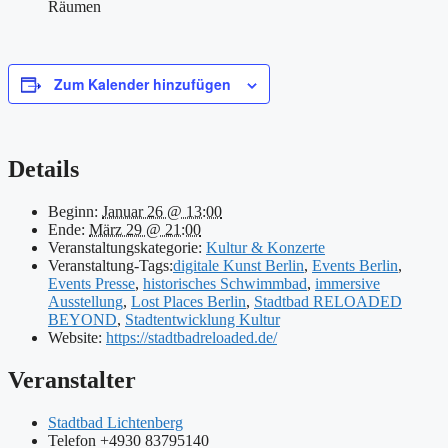
Räumen
Zum Kalender hinzufügen
Details
Beginn:
Januar 26 @ 13:00
Ende:
März 29 @ 21:00
Veranstaltungskategorie:
Kultur & Konzerte
Veranstaltung-Tags:
digitale Kunst Berlin
,
Events Berlin
,
Events Presse
,
historisches Schwimmbad
,
immersive
Ausstellung
,
Lost Places Berlin
,
Stadtbad RELOADED
BEYOND
,
Stadtentwicklung Kultur
Website:
https://stadtbadreloaded.de/
Veranstalter
Stadtbad Lichtenberg
Telefon
+4930 83795140