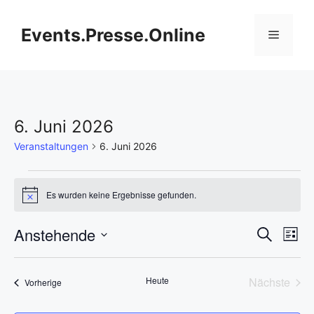
Zum
Inhalt
Events.Presse.Online
Menü
springen
6. Juni 2026
Veranstaltungen
6. Juni 2026
Veranstaltungen
Es wurden keine Ergebnisse gefunden.
H
i
n
V
Anstehende
V
S
w
L
e
u
D
e
i
i
e
c
s
s
a
h
r
Heute
Nächste
Veranstaltungen
t
Vorherige
t
r
e
Veransta
e
a
u