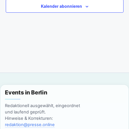
a
m
n
Kalender abonnieren
w
n
s
ä
t
h
s
l
a
t
e
l
n
a
t
.
l
u
n
t
g
u
Events in Berlin
A
n
n
Redaktionell ausgewählt, eingeordnet
g
und laufend geprüft.
s
Hinweise & Korrekturen:
i
e
redaktion@presse.online