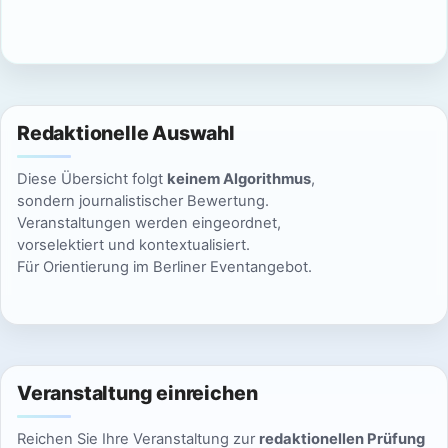
c
n
h
S
t
u
e
Redaktionelle Auswahl
n
c
Diese Übersicht folgt
keinem Algorithmus
,
-
h
sondern journalistischer Bewertung.
N
Veranstaltungen werden eingeordnet,
e
vorselektiert und kontextualisiert.
a
Für Orientierung im Berliner Eventangebot.
u
v
n
i
g
d
a
Veranstaltung einreichen
A
t
Reichen Sie Ihre Veranstaltung zur
redaktionellen Prüfung