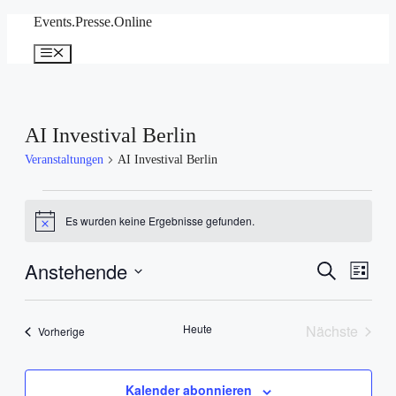
Zum
Events.Presse.Online
Inhalt
springen
Menü
AI Investival Berlin
Veranstaltungen
AI Investival Berlin
Veranstaltungen
Es wurden keine Ergebnisse gefunden.
Hinweis
Anstehende
Veranstal
Veran
Suche
Liste
Ansic
Suche
Datum
Navig
wählen.
und
Heute
Nächste
Veranstaltungen
Vorherige
Ansichten
Veranstal
Navigati
Kalender abonnieren