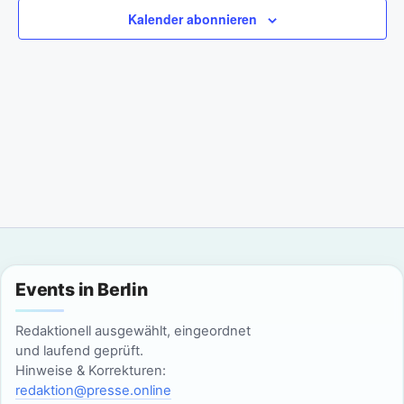
a
m
n
Kalender abonnieren
w
n
s
ä
t
h
s
l
a
t
e
l
n
a
t
.
l
u
n
t
g
u
Events in Berlin
A
n
n
Redaktionell ausgewählt, eingeordnet
g
und laufend geprüft.
s
Hinweise & Korrekturen:
i
e
redaktion@presse.online