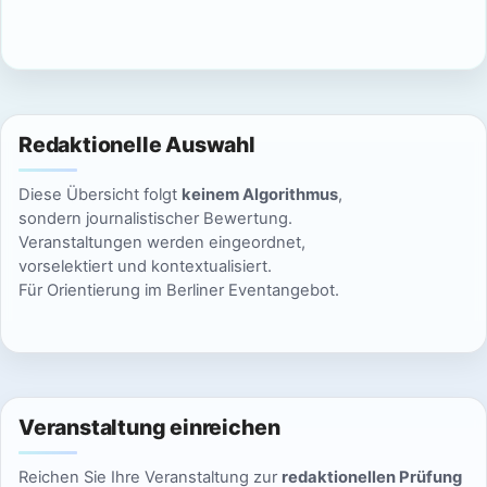
c
n
h
S
t
u
e
Redaktionelle Auswahl
n
c
Diese Übersicht folgt
keinem Algorithmus
,
-
h
sondern journalistischer Bewertung.
N
Veranstaltungen werden eingeordnet,
e
vorselektiert und kontextualisiert.
a
Für Orientierung im Berliner Eventangebot.
u
v
n
i
g
d
a
Veranstaltung einreichen
A
t
Reichen Sie Ihre Veranstaltung zur
redaktionellen Prüfung