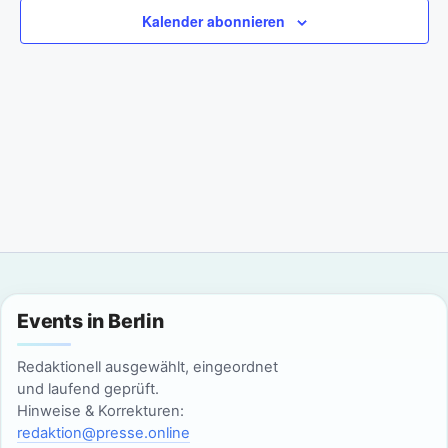
a
m
n
Kalender abonnieren
w
n
s
ä
t
h
s
l
a
t
e
l
n
a
t
.
l
u
n
t
g
u
Events in Berlin
A
n
n
Redaktionell ausgewählt, eingeordnet
g
und laufend geprüft.
s
Hinweise & Korrekturen:
i
e
redaktion@presse.online