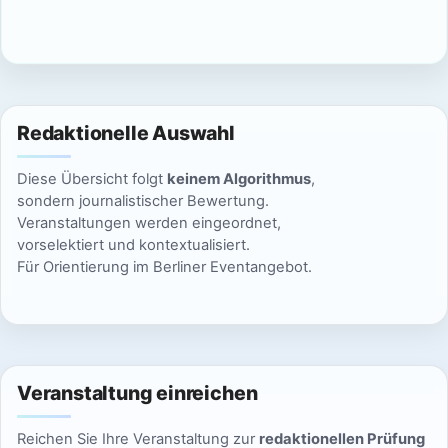
c
n
h
S
t
u
e
Redaktionelle Auswahl
n
c
Diese Übersicht folgt
keinem Algorithmus
,
-
h
sondern journalistischer Bewertung.
N
Veranstaltungen werden eingeordnet,
e
vorselektiert und kontextualisiert.
a
Für Orientierung im Berliner Eventangebot.
u
v
n
i
g
d
a
Veranstaltung einreichen
A
t
Reichen Sie Ihre Veranstaltung zur
redaktionellen Prüfung