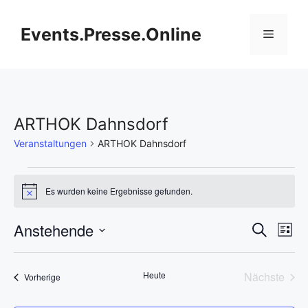
Zum
Inhalt
Events.Presse.Online
Menü
springen
ARTHOK Dahnsdorf
Veranstaltungen
ARTHOK Dahnsdorf
Veranstaltungen
Es wurden keine Ergebnisse gefunden.
H
i
n
V
Anstehende
V
S
w
L
e
u
D
e
i
i
e
c
s
s
a
h
r
Heute
Nächste
Veranstaltungen
t
Vorherige
t
r
e
Veransta
e
a
u