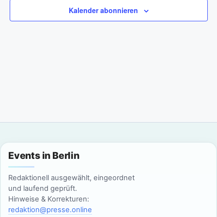
a
m
n
Kalender abonnieren
w
n
s
ä
t
h
s
l
a
t
e
l
n
a
t
.
l
u
n
t
g
u
Events in Berlin
A
n
n
Redaktionell ausgewählt, eingeordnet
g
und laufend geprüft.
s
Hinweise & Korrekturen:
i
e
redaktion@presse.online