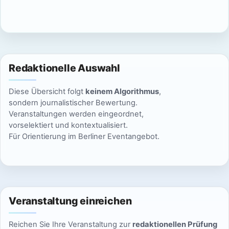
c
n
h
S
t
u
e
Redaktionelle Auswahl
n
c
Diese Übersicht folgt
keinem Algorithmus
,
-
h
sondern journalistischer Bewertung.
N
Veranstaltungen werden eingeordnet,
e
vorselektiert und kontextualisiert.
a
Für Orientierung im Berliner Eventangebot.
u
v
n
i
g
d
a
Veranstaltung einreichen
A
t
Reichen Sie Ihre Veranstaltung zur
redaktionellen Prüfung