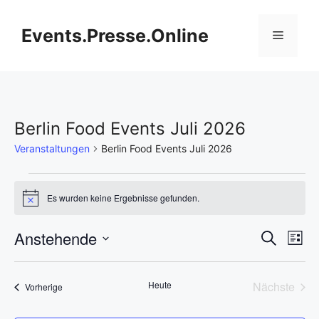
Zum
Inhalt
Events.Presse.Online
Menü
springen
Berlin Food Events Juli 2026
Veranstaltungen
Berlin Food Events Juli 2026
Veranstaltungen
Es wurden keine Ergebnisse gefunden.
H
i
n
V
Anstehende
V
S
w
L
e
u
D
e
i
i
e
c
s
s
a
h
r
Heute
Nächste
Veranstaltungen
t
Vorherige
t
r
e
Veransta
e
a
u