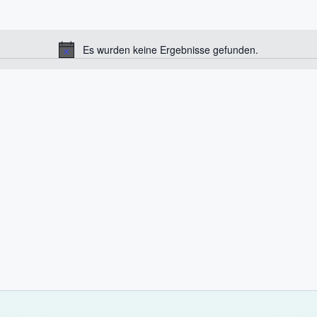
Es wurden keine Ergebnisse gefunden.
H
i
n
w
e
i
s