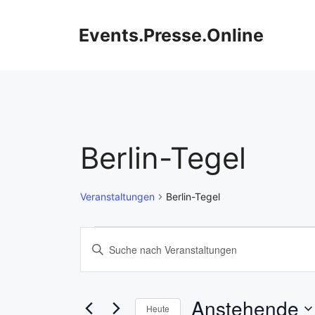
Zum
Inhalt
Events.Presse.Online
springen
Berlin-Tegel
Veranstaltungen
Berlin-Tegel
Veranstaltungen
V
B
i
e
t
r
t
Anstehende
Heute
e