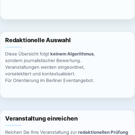
c
n
h
S
t
u
e
Redaktionelle Auswahl
n
c
Diese Übersicht folgt
keinem Algorithmus
,
-
h
sondern journalistischer Bewertung.
N
Veranstaltungen werden eingeordnet,
e
vorselektiert und kontextualisiert.
a
Für Orientierung im Berliner Eventangebot.
u
v
n
i
g
d
a
Veranstaltung einreichen
A
t
Reichen Sie Ihre Veranstaltung zur
redaktionellen Prüfung