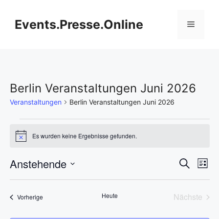
Zum
Inhalt
Events.Presse.Online
Menü
springen
Berlin Veranstaltungen Juni 2026
Veranstaltungen
Berlin Veranstaltungen Juni 2026
Veranstaltungen
Es wurden keine Ergebnisse gefunden.
H
i
n
V
Anstehende
V
S
w
L
e
u
D
e
i
i
e
c
s
s
a
h
r
Heute
Nächste
Veranstaltungen
t
Vorherige
t
r
e
Veransta
e
a
u