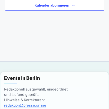
a
m
n
Kalender abonnieren
w
n
s
ä
t
h
s
l
a
t
e
l
n
a
t
.
l
u
n
t
g
u
Events in Berlin
A
n
n
Redaktionell ausgewählt, eingeordnet
g
und laufend geprüft.
s
Hinweise & Korrekturen:
i
e
redaktion@presse.online