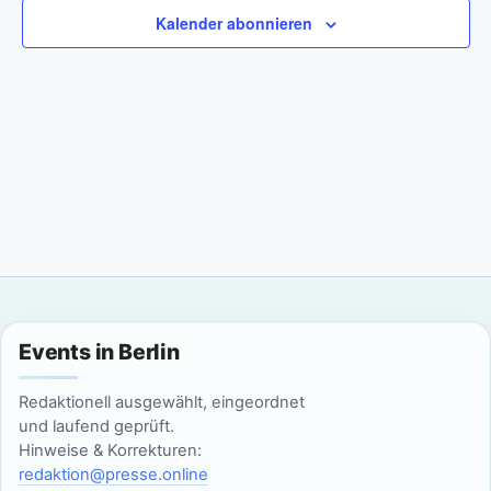
a
m
n
Kalender abonnieren
w
n
s
ä
t
h
s
l
a
t
e
l
n
a
t
.
l
u
n
t
g
u
Events in Berlin
A
n
n
Redaktionell ausgewählt, eingeordnet
g
und laufend geprüft.
s
Hinweise & Korrekturen:
i
e
redaktion@presse.online