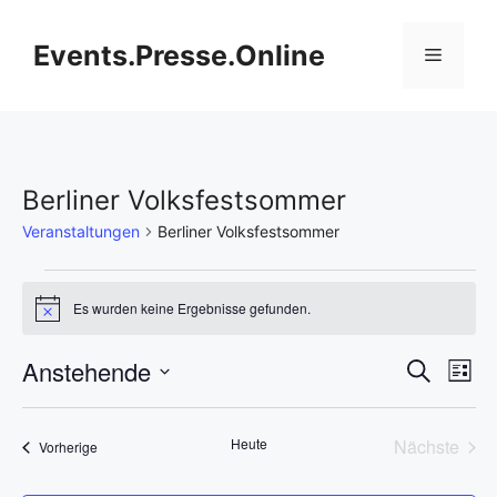
Zum
Inhalt
Events.Presse.Online
Menü
springen
Berliner Volksfestsommer
Veranstaltungen
Berliner Volksfestsommer
Veranstaltungen
Es wurden keine Ergebnisse gefunden.
H
i
n
V
Anstehende
V
S
w
L
e
u
D
e
i
i
e
c
s
s
a
h
r
Heute
Nächste
Veranstaltungen
t
Vorherige
t
r
e
Veransta
e
a
u