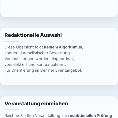
c
n
h
S
t
u
e
Redaktionelle Auswahl
n
c
Diese Übersicht folgt
keinem Algorithmus
,
-
h
sondern journalistischer Bewertung.
N
Veranstaltungen werden eingeordnet,
e
vorselektiert und kontextualisiert.
a
Für Orientierung im Berliner Eventangebot.
u
v
n
i
g
d
a
Veranstaltung einreichen
A
t
Reichen Sie Ihre Veranstaltung zur
redaktionellen Prüfung