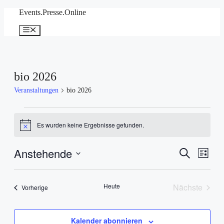
Zum
Events.Presse.Online
Inhalt
springen
Menü
bio 2026
Veranstaltungen
bio 2026
Veranstaltungen
Es wurden keine Ergebnisse gefunden.
Hinweis
Anstehende
Veranstal
Veran
Suche
Liste
Ansic
Suche
Datum
Navig
wählen.
und
Heute
Nächste
Veranstaltungen
Vorherige
Ansichten
Veranstal
Navigati
Kalender abonnieren