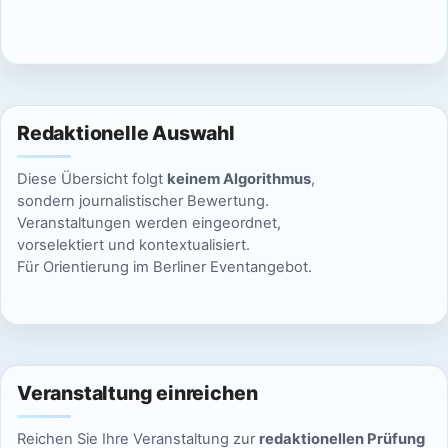
c
n
h
S
t
u
e
Redaktionelle Auswahl
n
c
Diese Übersicht folgt
keinem Algorithmus
,
-
h
sondern journalistischer Bewertung.
N
Veranstaltungen werden eingeordnet,
e
vorselektiert und kontextualisiert.
a
Für Orientierung im Berliner Eventangebot.
u
v
n
i
g
d
a
Veranstaltung einreichen
A
t
Reichen Sie Ihre Veranstaltung zur
redaktionellen Prüfung