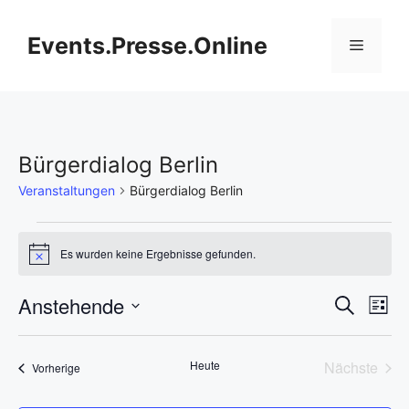
Zum
Inhalt
Events.Presse.Online
Menü
springen
Bürgerdialog Berlin
Veranstaltungen
Bürgerdialog Berlin
Veranstaltungen
Es wurden keine Ergebnisse gefunden.
H
i
n
V
Anstehende
V
S
w
L
e
u
D
e
i
i
e
c
s
s
a
h
r
Heute
Nächste
Veranstaltungen
t
Vorherige
t
r
e
Veransta
e
a
u