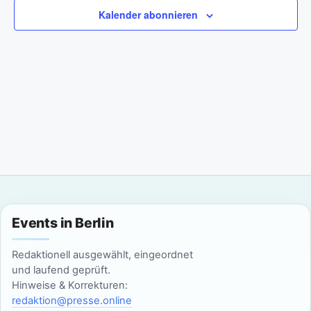
a
m
n
Kalender abonnieren
w
n
s
ä
t
h
s
l
a
t
e
l
n
a
t
.
l
u
n
t
g
u
Events in Berlin
A
n
n
Redaktionell ausgewählt, eingeordnet
g
und laufend geprüft.
s
Hinweise & Korrekturen:
i
e
redaktion@presse.online