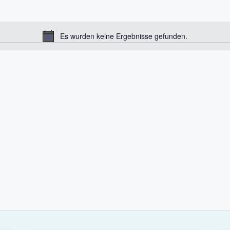
Es wurden keine Ergebnisse gefunden.
H
i
n
w
e
i
s