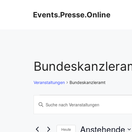
Zum
Inhalt
Events.Presse.Online
springen
Bundeskanzlera
Veranstaltungen
Bundeskanzleramt
Veranstaltungen
V
B
i
e
t
r
t
Anstehende
Heute
e