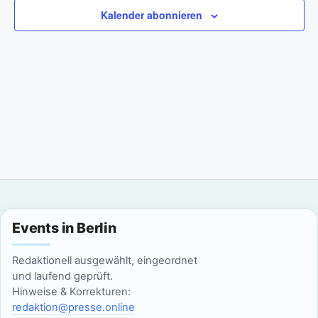
a
m
n
Kalender abonnieren
w
n
s
ä
t
h
s
l
a
t
e
l
n
a
t
.
l
u
n
t
g
u
Events in Berlin
A
n
n
Redaktionell ausgewählt, eingeordnet
g
und laufend geprüft.
s
Hinweise & Korrekturen:
i
e
redaktion@presse.online