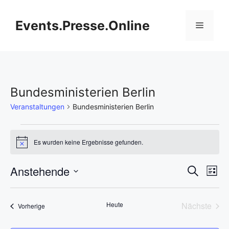
Zum
Inhalt
Events.Presse.Online
Menü
springen
Bundesministerien Berlin
Veranstaltungen
Bundesministerien Berlin
Veranstaltungen
Es wurden keine Ergebnisse gefunden.
H
i
n
V
Anstehende
V
S
w
L
e
u
D
e
i
i
e
c
s
s
a
h
r
Heute
Nächste
Veranstaltungen
t
Vorherige
t
r
e
Veransta
e
a
u