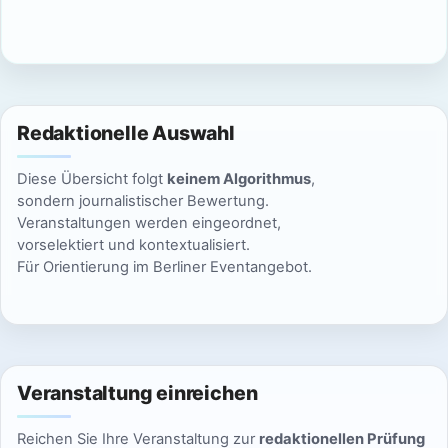
c
n
h
S
t
u
e
Redaktionelle Auswahl
n
c
Diese Übersicht folgt
keinem Algorithmus
,
-
h
sondern journalistischer Bewertung.
N
Veranstaltungen werden eingeordnet,
e
vorselektiert und kontextualisiert.
a
Für Orientierung im Berliner Eventangebot.
u
v
n
i
g
d
a
Veranstaltung einreichen
A
t
Reichen Sie Ihre Veranstaltung zur
redaktionellen Prüfung