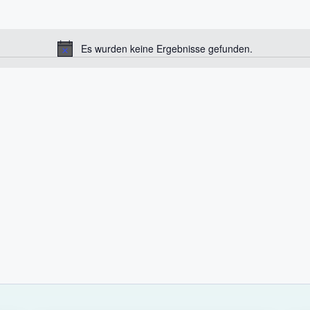
Es wurden keine Ergebnisse gefunden.
H
i
n
w
e
i
s