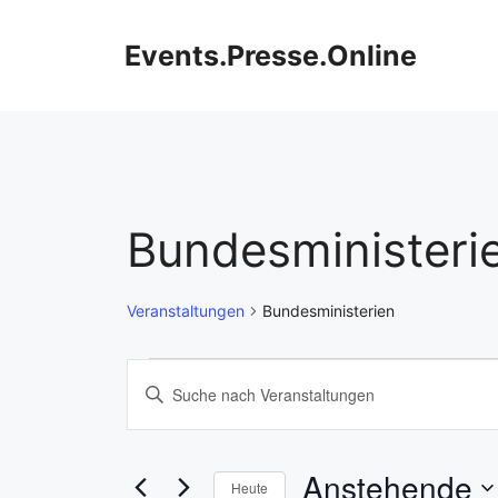
Zum
Inhalt
Events.Presse.Online
springen
Bundesministeri
Veranstaltungen
Bundesministerien
Veranstaltungen
V
B
i
e
t
r
t
Anstehende
Heute
e