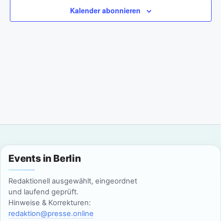
a
m
n
Kalender abonnieren
w
n
s
ä
t
h
s
l
a
t
e
l
n
a
t
.
l
u
n
t
g
u
Events in Berlin
A
n
n
Redaktionell ausgewählt, eingeordnet
g
und laufend geprüft.
s
Hinweise & Korrekturen:
i
e
redaktion@presse.online