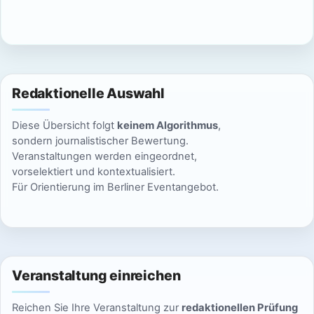
c
n
h
S
t
u
e
Redaktionelle Auswahl
n
c
Diese Übersicht folgt
keinem Algorithmus
,
-
h
sondern journalistischer Bewertung.
N
Veranstaltungen werden eingeordnet,
e
vorselektiert und kontextualisiert.
a
Für Orientierung im Berliner Eventangebot.
u
v
n
i
g
d
a
Veranstaltung einreichen
A
t
Reichen Sie Ihre Veranstaltung zur
redaktionellen Prüfung