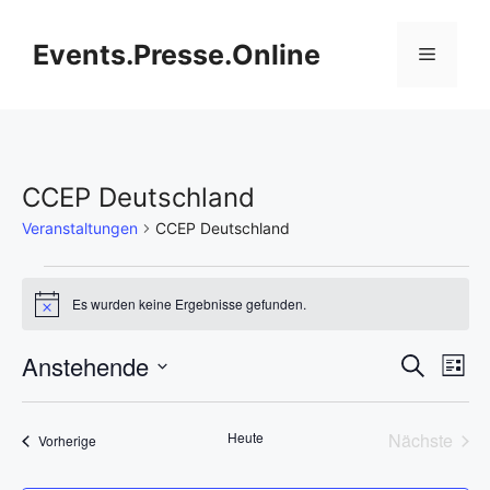
Zum
Inhalt
Events.Presse.Online
Menü
springen
CCEP Deutschland
Veranstaltungen
CCEP Deutschland
Veranstaltungen
Es wurden keine Ergebnisse gefunden.
H
i
n
V
Anstehende
V
S
w
L
e
u
D
e
i
i
e
c
s
s
a
h
r
Heute
Nächste
Veranstaltungen
t
Vorherige
t
r
e
Veransta
e
a
u