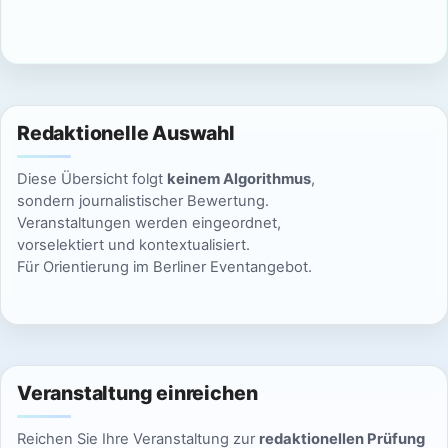
c
n
h
S
t
u
e
Redaktionelle Auswahl
n
c
Diese Übersicht folgt
keinem Algorithmus
,
-
h
sondern journalistischer Bewertung.
N
Veranstaltungen werden eingeordnet,
e
vorselektiert und kontextualisiert.
a
Für Orientierung im Berliner Eventangebot.
u
v
n
i
g
d
a
Veranstaltung einreichen
A
t
Reichen Sie Ihre Veranstaltung zur
redaktionellen Prüfung