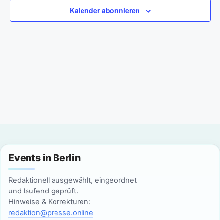
a
m
n
Kalender abonnieren
w
n
s
ä
t
h
s
l
a
t
e
l
n
a
t
.
l
u
n
t
g
u
Events in Berlin
A
n
n
Redaktionell ausgewählt, eingeordnet
g
und laufend geprüft.
s
Hinweise & Korrekturen:
i
e
redaktion@presse.online