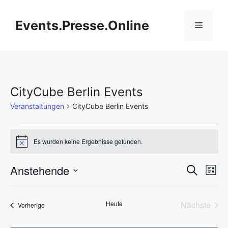
Zum
Inhalt
Events.Presse.Online
Menü
springen
CityCube Berlin Events
Veranstaltungen
CityCube Berlin Events
Veranstaltungen
Es wurden keine Ergebnisse gefunden.
H
i
n
V
Anstehende
V
S
w
L
e
u
D
e
i
i
e
c
s
s
a
h
r
Heute
Nächste
Veranstaltungen
t
Vorherige
t
r
e
Veransta
e
a
u