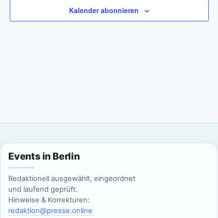
a
m
n
Kalender abonnieren
w
n
s
ä
t
h
s
l
a
t
e
l
n
a
t
.
l
u
n
t
g
u
Events in Berlin
A
n
n
Redaktionell ausgewählt, eingeordnet
g
und laufend geprüft.
s
Hinweise & Korrekturen:
i
e
redaktion@presse.online