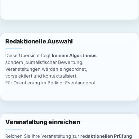
c
n
h
S
t
u
e
Redaktionelle Auswahl
n
c
Diese Übersicht folgt
keinem Algorithmus
,
-
h
sondern journalistischer Bewertung.
N
Veranstaltungen werden eingeordnet,
e
vorselektiert und kontextualisiert.
a
Für Orientierung im Berliner Eventangebot.
u
v
n
i
g
d
a
Veranstaltung einreichen
A
t
Reichen Sie Ihre Veranstaltung zur
redaktionellen Prüfung