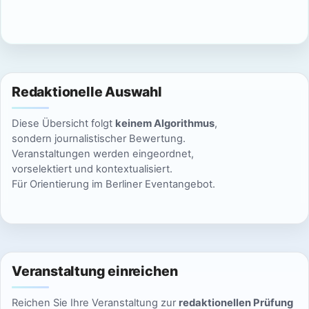
c
n
h
S
t
u
e
Redaktionelle Auswahl
n
c
Diese Übersicht folgt
keinem Algorithmus
,
-
h
sondern journalistischer Bewertung.
N
Veranstaltungen werden eingeordnet,
e
vorselektiert und kontextualisiert.
a
Für Orientierung im Berliner Eventangebot.
u
v
n
i
g
d
a
Veranstaltung einreichen
A
t
Reichen Sie Ihre Veranstaltung zur
redaktionellen Prüfung