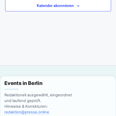
a
m
n
Kalender abonnieren
w
n
s
ä
t
h
s
l
a
t
e
l
n
a
t
.
l
u
n
t
g
u
Events in Berlin
A
n
n
Redaktionell ausgewählt, eingeordnet
g
und laufend geprüft.
s
Hinweise & Korrekturen:
i
e
redaktion@presse.online