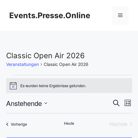
Zum
Inhalt
Events.Presse.Online
Menü
springen
Classic Open Air 2026
Veranstaltungen
Classic Open Air 2026
Veranstaltungen
Es wurden keine Ergebnisse gefunden.
H
i
n
V
Anstehende
V
S
w
L
e
u
D
e
i
i
e
c
s
s
a
h
r
Heute
Nächste
Veranstaltungen
t
Vorherige
t
r
e
Veransta
e
a
u