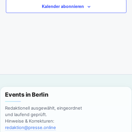
a
m
n
Kalender abonnieren
w
n
s
ä
t
h
s
l
a
t
e
l
n
a
t
.
l
u
n
t
g
u
Events in Berlin
A
n
n
Redaktionell ausgewählt, eingeordnet
g
und laufend geprüft.
s
Hinweise & Korrekturen:
i
e
redaktion@presse.online