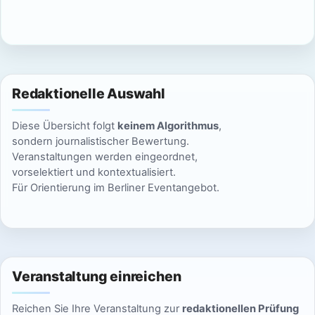
c
n
h
S
t
u
e
Redaktionelle Auswahl
n
c
Diese Übersicht folgt
keinem Algorithmus
,
-
h
sondern journalistischer Bewertung.
N
Veranstaltungen werden eingeordnet,
e
vorselektiert und kontextualisiert.
a
Für Orientierung im Berliner Eventangebot.
u
v
n
i
g
d
a
Veranstaltung einreichen
A
t
Reichen Sie Ihre Veranstaltung zur
redaktionellen Prüfung