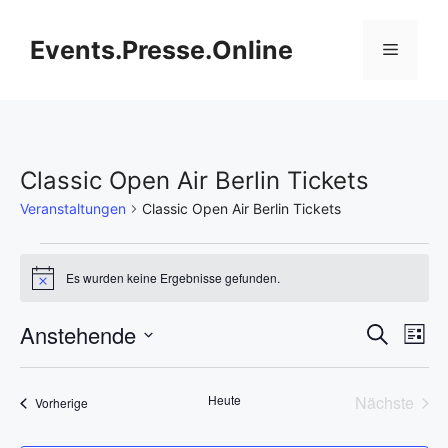
Zum
Inhalt
Events.Presse.Online
Menü
springen
Classic Open Air Berlin Tickets
Veranstaltungen
Classic Open Air Berlin Tickets
Veranstaltungen
Es wurden keine Ergebnisse gefunden.
H
i
n
V
Anstehende
V
S
w
L
e
u
D
e
i
i
e
c
s
s
a
h
r
Heute
Nächste
Veranstaltungen
t
Vorherige
t
r
e
Veransta
e
a
u