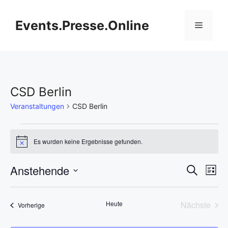
Zum
Inhalt
Events.Presse.Online
Menü
springen
CSD Berlin
Veranstaltungen
CSD Berlin
Veranstaltungen
Es wurden keine Ergebnisse gefunden.
H
i
n
V
Anstehende
V
S
w
L
e
u
D
e
i
i
e
c
s
s
a
h
r
Heute
Nächste
Veranstaltungen
t
Vorherige
t
r
e
Veransta
e
a
u