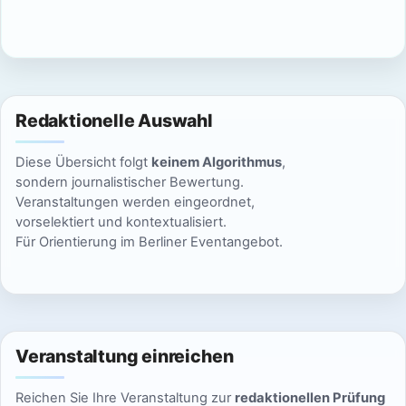
c
n
h
S
t
u
e
Redaktionelle Auswahl
n
c
Diese Übersicht folgt
keinem Algorithmus
,
-
h
sondern journalistischer Bewertung.
N
Veranstaltungen werden eingeordnet,
e
vorselektiert und kontextualisiert.
a
Für Orientierung im Berliner Eventangebot.
u
v
n
i
g
d
a
Veranstaltung einreichen
A
t
Reichen Sie Ihre Veranstaltung zur
redaktionellen Prüfung