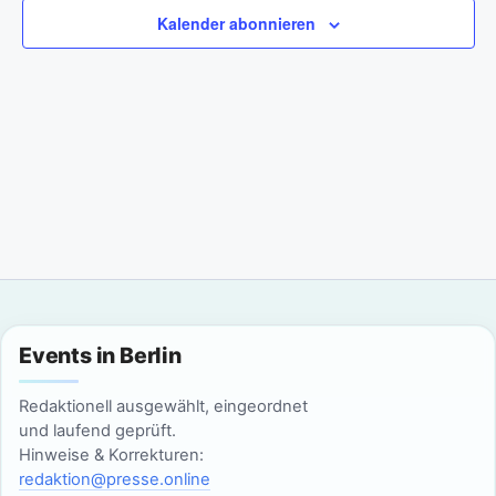
a
m
n
Kalender abonnieren
w
n
s
ä
t
h
s
l
a
t
e
l
n
a
t
.
l
u
n
t
g
u
Events in Berlin
A
n
n
Redaktionell ausgewählt, eingeordnet
g
und laufend geprüft.
s
Hinweise & Korrekturen:
i
e
redaktion@presse.online