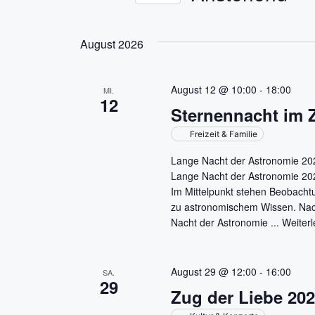
a
D
S
a
c
n
August 2026
t
h
s
u
l
m
ü
August 12 @ 10:00
-
18:00
MI.
t
12
w
s
Sternennacht im 
ä
s
a
Freizeit & Familie
h
e
l
l
l
Lange Nacht der Astronomie 202
e
w
Lange Nacht der Astronomie 2026
t
n
Im Mittelpunkt stehen Beobacht
o
zu astronomischem Wissen. Nach
.
r
u
Nacht der Astronomie ...
Weiter
t
n
e
i
August 29 @ 12:00
-
16:00
g
SA.
n
29
Zug der Liebe 202
g
e