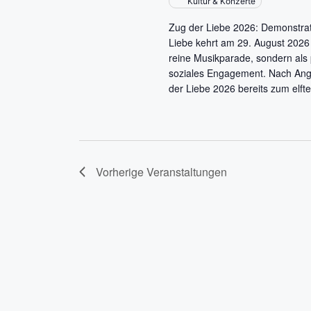
e
Kultur & Konzerte
n
b
Zug der Liebe 2026: Demonstrat
e
Liebe kehrt am 29. August 2026 n
S
n
reine Musikparade, sondern als 
.
soziales Engagement. Nach Anga
u
S
der Liebe 2026 bereits zum elfte
c
u
c
h
h
e
e
Vorherige
Veranstaltungen
n
a
u
c
n
h
V
d
e
r
A
a