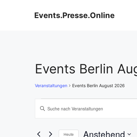
Zum
Inhalt
Events.Presse.Online
springen
Events Berlin A
Veranstaltungen
Events Berlin August 2026
Veranstaltungen
V
B
i
e
t
r
t
Anstehend
Heute
e