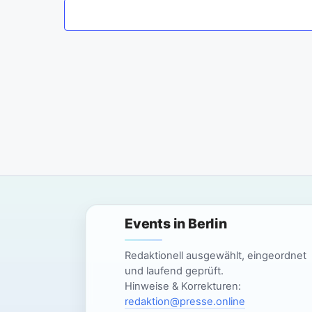
m
w
ä
h
l
e
n
.
Events in Berlin
Redaktionell ausgewählt, eingeordnet
und laufend geprüft.
Hinweise & Korrekturen:
redaktion@presse.online