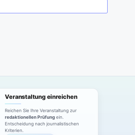
a
n
n
s
t
s
a
t
l
a
t
l
u
n
t
g
u
Veranstaltung einreichen
A
n
n
Reichen Sie Ihre Veranstaltung zur
g
redaktionellen Prüfung
ein.
s
Entscheidung nach journalistischen
i
e
Kriterien.