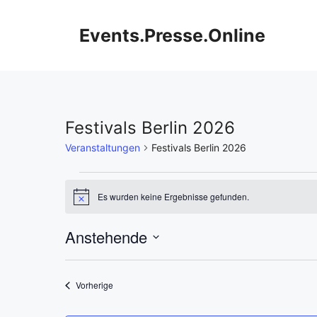
Zum
Inhalt
Events.Presse.Online
springen
Festivals Berlin 2026
Veranstaltungen
Festivals Berlin 2026
Veranstaltungen
Es wurden keine Ergebnisse gefunden.
H
i
n
Anstehende
w
e
D
i
s
a
Veranstaltungen
Vorherige
t
u