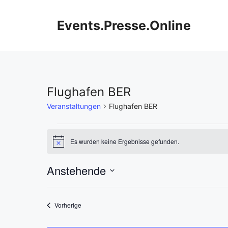
Zum
Inhalt
Events.Presse.Online
springen
Flughafen BER
Veranstaltungen
Flughafen BER
Veranstaltungen
Es wurden keine Ergebnisse gefunden.
H
i
n
Anstehende
w
e
D
i
s
a
Veranstaltungen
Vorherige
t
u