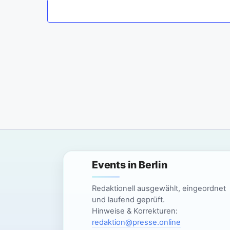
m
w
ä
h
l
e
n
.
Events in Berlin
Redaktionell ausgewählt, eingeordnet
und laufend geprüft.
Hinweise & Korrekturen:
redaktion@presse.online