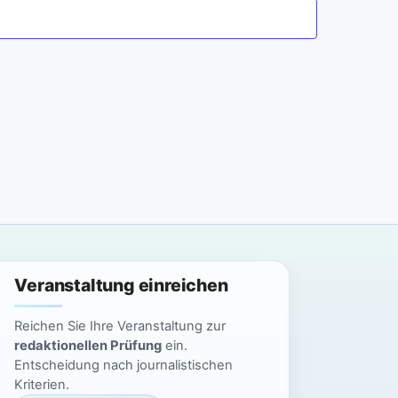
a
n
n
s
t
s
a
t
l
a
t
l
u
n
t
g
u
Veranstaltung einreichen
A
n
n
Reichen Sie Ihre Veranstaltung zur
g
redaktionellen Prüfung
ein.
s
Entscheidung nach journalistischen
i
e
Kriterien.