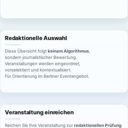
c
n
h
S
t
u
e
Redaktionelle Auswahl
n
c
Diese Übersicht folgt
keinem Algorithmus
,
-
h
sondern journalistischer Bewertung.
N
Veranstaltungen werden eingeordnet,
e
vorselektiert und kontextualisiert.
a
Für Orientierung im Berliner Eventangebot.
u
v
n
i
g
d
a
Veranstaltung einreichen
A
t
Reichen Sie Ihre Veranstaltung zur
redaktionellen Prüfung