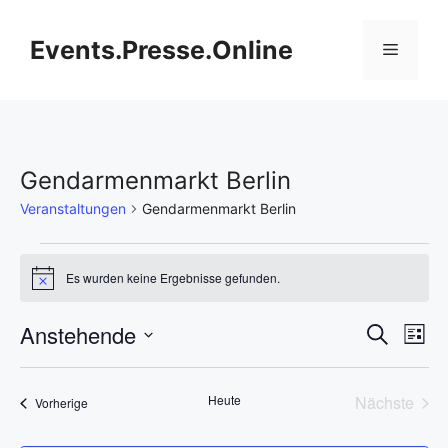
Zum
Inhalt
Events.Presse.Online
Menü
springen
Gendarmenmarkt Berlin
Veranstaltungen
Gendarmenmarkt Berlin
Veranstaltungen
Es wurden keine Ergebnisse gefunden.
H
i
n
V
Anstehende
V
S
w
L
e
u
D
e
i
i
e
c
s
s
a
h
r
Heute
Nächste
Veranstaltungen
t
Vorherige
t
r
e
Veransta
e
a
u