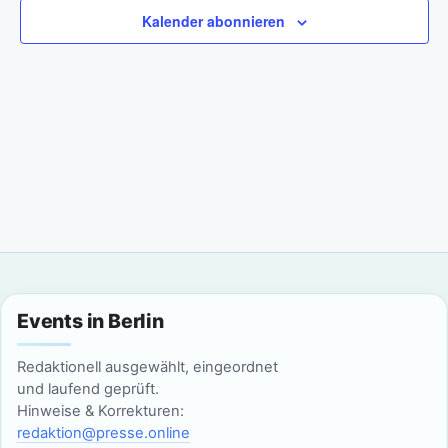
a
m
n
Kalender abonnieren
w
n
s
ä
t
h
s
l
a
t
e
l
n
a
t
.
l
u
n
t
g
u
Events in Berlin
A
n
n
Redaktionell ausgewählt, eingeordnet
g
und laufend geprüft.
s
Hinweise & Korrekturen:
i
e
redaktion@presse.online