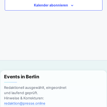
a
m
n
Kalender abonnieren
w
n
s
ä
t
h
s
l
a
t
e
l
n
a
t
.
l
u
n
t
g
u
Events in Berlin
A
n
n
Redaktionell ausgewählt, eingeordnet
g
und laufend geprüft.
s
Hinweise & Korrekturen:
i
e
redaktion@presse.online