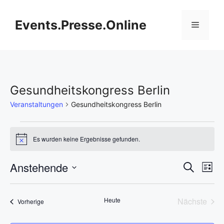
Zum
Inhalt
Events.Presse.Online
Menü
springen
Gesundheitskongress Berlin
Veranstaltungen
Gesundheitskongress Berlin
Veranstaltungen
Es wurden keine Ergebnisse gefunden.
H
i
n
V
Anstehende
V
S
w
L
e
u
D
e
i
i
e
c
s
s
a
h
r
Heute
Nächste
Veranstaltungen
t
Vorherige
t
r
e
Veransta
e
a
u