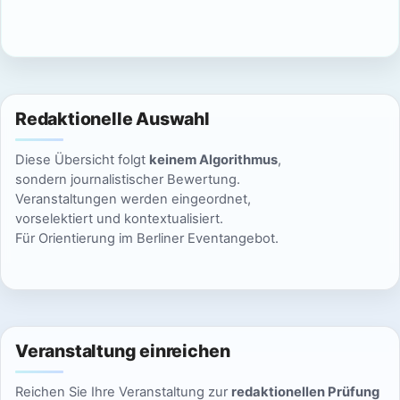
c
n
h
S
t
u
e
Redaktionelle Auswahl
n
c
Diese Übersicht folgt
keinem Algorithmus
,
-
h
sondern journalistischer Bewertung.
N
Veranstaltungen werden eingeordnet,
e
vorselektiert und kontextualisiert.
a
Für Orientierung im Berliner Eventangebot.
u
v
n
i
g
d
a
Veranstaltung einreichen
A
t
Reichen Sie Ihre Veranstaltung zur
redaktionellen Prüfung