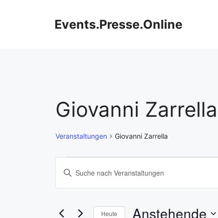
Zum
Inhalt
Events.Presse.Online
springen
Giovanni Zarrella
Veranstaltungen
Giovanni Zarrella
Veranstaltungen
V
B
i
e
t
r
t
Anstehende
Heute
e