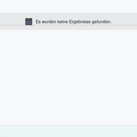
Es wurden keine Ergebnisse gefunden.
H
i
n
w
e
i
s