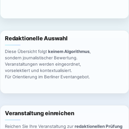
c
n
h
S
t
u
e
Redaktionelle Auswahl
n
c
Diese Übersicht folgt
keinem Algorithmus
,
-
h
sondern journalistischer Bewertung.
N
Veranstaltungen werden eingeordnet,
e
vorselektiert und kontextualisiert.
a
Für Orientierung im Berliner Eventangebot.
u
v
n
i
g
d
a
Veranstaltung einreichen
A
t
Reichen Sie Ihre Veranstaltung zur
redaktionellen Prüfung