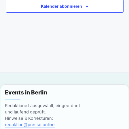
a
m
n
Kalender abonnieren
w
n
s
ä
t
h
s
l
a
t
e
l
n
a
t
.
l
u
n
t
g
u
Events in Berlin
A
n
n
Redaktionell ausgewählt, eingeordnet
g
und laufend geprüft.
s
Hinweise & Korrekturen:
i
e
redaktion@presse.online