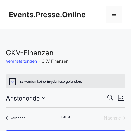
Zum
Inhalt
Events.Presse.Online
Menü
springen
GKV-Finanzen
Veranstaltungen
GKV-Finanzen
Veranstaltungen
Es wurden keine Ergebnisse gefunden.
H
i
n
V
Anstehende
V
S
w
L
e
u
D
e
i
i
e
c
s
s
a
h
r
Heute
Nächste
Veranstaltungen
t
Vorherige
t
r
e
Veransta
e
a
u