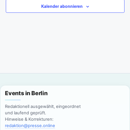
a
m
n
Kalender abonnieren
w
n
s
ä
t
h
s
l
a
t
e
l
n
a
t
.
l
u
n
t
g
u
Events in Berlin
A
n
n
Redaktionell ausgewählt, eingeordnet
g
und laufend geprüft.
s
Hinweise & Korrekturen:
i
e
redaktion@presse.online