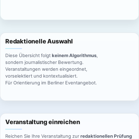
c
n
h
S
t
u
e
Redaktionelle Auswahl
n
c
Diese Übersicht folgt
keinem Algorithmus
,
-
h
sondern journalistischer Bewertung.
N
Veranstaltungen werden eingeordnet,
e
vorselektiert und kontextualisiert.
a
Für Orientierung im Berliner Eventangebot.
u
v
n
i
g
d
a
Veranstaltung einreichen
A
t
Reichen Sie Ihre Veranstaltung zur
redaktionellen Prüfung