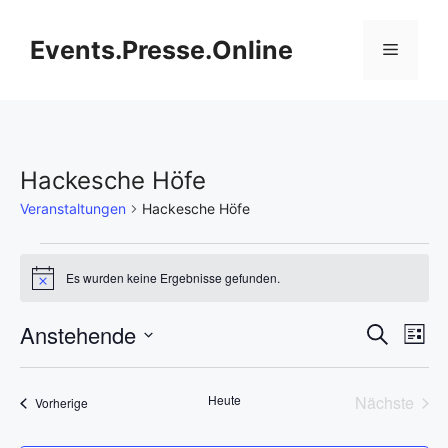
Zum
Inhalt
Events.Presse.Online
Menü
springen
Hackesche Höfe
Veranstaltungen
Hackesche Höfe
Veranstaltungen
Es wurden keine Ergebnisse gefunden.
H
i
n
V
Anstehende
V
S
w
L
e
u
D
e
i
i
e
c
s
s
a
h
r
Heute
Nächste
Veranstaltungen
t
Vorherige
t
r
e
Veransta
e
a
u