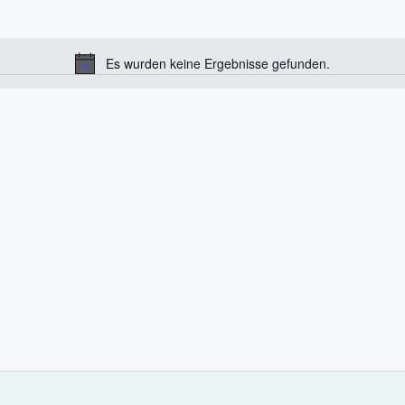
Es wurden keine Ergebnisse gefunden.
H
i
n
w
e
i
s