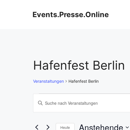
Zum
Inhalt
Events.Presse.Online
springen
Hafenfest Berlin
Veranstaltungen
Hafenfest Berlin
Veranstaltungen
V
B
i
e
t
r
t
Anstehende
Heute
e