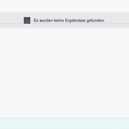
Es wurden keine Ergebnisse gefunden.
H
i
n
w
e
i
s