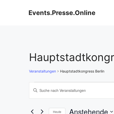
Zum
Inhalt
Events.Presse.Online
springen
Hauptstadtkongr
Veranstaltungen
Hauptstadtkongress Berlin
Veranstaltungen
V
B
i
e
t
r
t
Anstehende
Heute
e