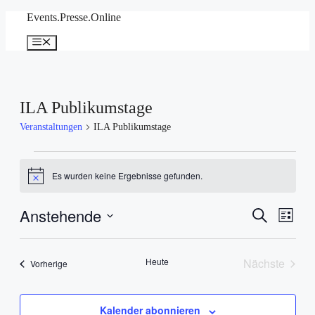
Zum
Events.Presse.Online
Inhalt
springen
Menü
ILA Publikumstage
Veranstaltungen
ILA Publikumstage
Veranstaltungen
Es wurden keine Ergebnisse gefunden.
Hinweis
Anstehende
Veranstal
Veran
Suche
Liste
Ansic
Suche
Datum
Navig
wählen.
und
Heute
Nächste
Veranstaltungen
Vorherige
Ansichten
Veranstal
Navigati
Kalender abonnieren