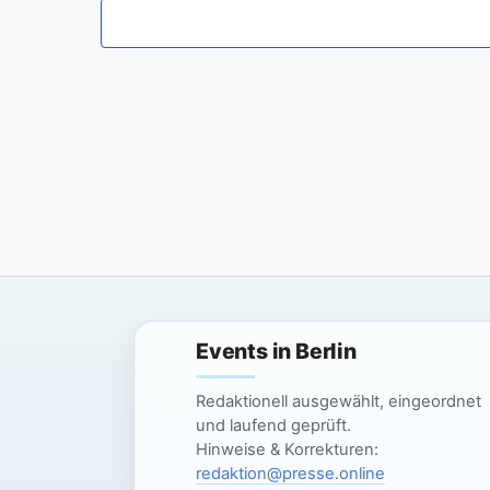
m
w
ä
h
l
e
n
.
Events in Berlin
Redaktionell ausgewählt, eingeordnet
und laufend geprüft.
Hinweise & Korrekturen:
redaktion@presse.online