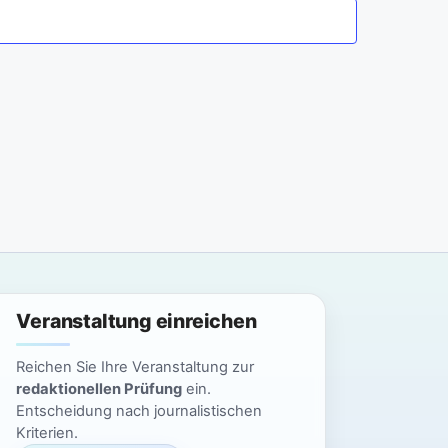
a
n
n
s
t
s
a
t
l
a
t
l
u
n
t
g
u
Veranstaltung einreichen
A
n
n
Reichen Sie Ihre Veranstaltung zur
g
redaktionellen Prüfung
ein.
s
Entscheidung nach journalistischen
i
e
Kriterien.