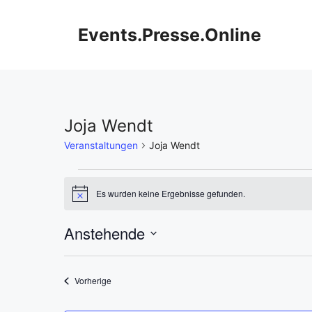
Zum
Inhalt
Events.Presse.Online
springen
Joja Wendt
Veranstaltungen
Joja Wendt
Veranstaltungen
Es wurden keine Ergebnisse gefunden.
H
i
n
Anstehende
w
e
D
i
s
a
Veranstaltungen
Vorherige
t
u