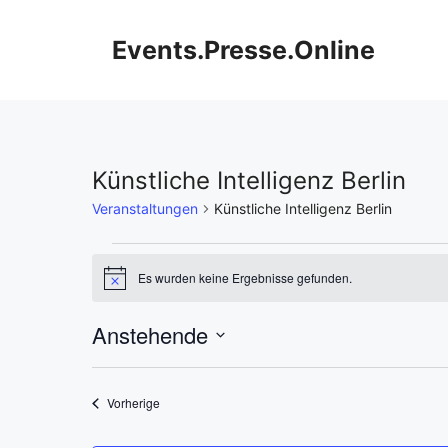
Zum
Inhalt
Events.Presse.Online
springen
Künstliche Intelligenz Berlin
Veranstaltungen
Künstliche Intelligenz Berlin
Veranstaltungen
Es wurden keine Ergebnisse gefunden.
H
i
n
Anstehende
w
e
D
i
s
a
Veranstaltungen
Vorherige
t
u