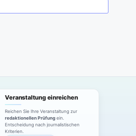
a
n
n
s
t
s
a
t
l
a
t
l
u
n
t
g
u
Veranstaltung einreichen
A
n
n
Reichen Sie Ihre Veranstaltung zur
g
redaktionellen Prüfung
ein.
s
Entscheidung nach journalistischen
i
e
Kriterien.