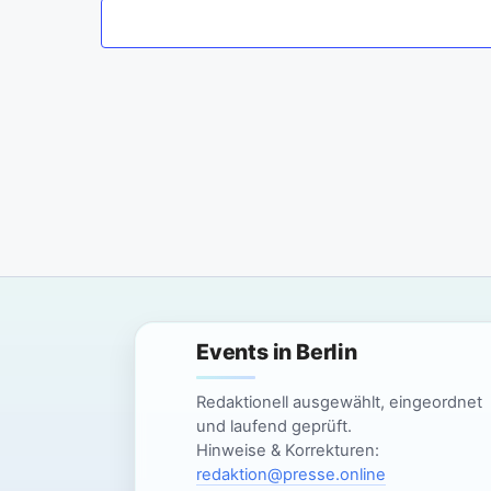
m
w
ä
h
l
e
n
.
Events in Berlin
Redaktionell ausgewählt, eingeordnet
und laufend geprüft.
Hinweise & Korrekturen:
redaktion@presse.online