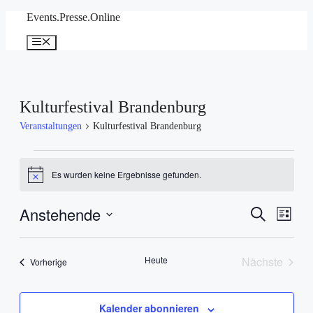
Zum
Events.Presse.Online
Inhalt
springen
Menü
Kulturfestival Brandenburg
Veranstaltungen
Kulturfestival Brandenburg
Veranstaltungen
Es wurden keine Ergebnisse gefunden.
Hinweis
Anstehende
Veranstal
Veran
Suche
Liste
Ansic
Suche
Datum
Navig
wählen.
und
Heute
Nächste
Veranstaltungen
Vorherige
Ansichten
Veranstal
Navigati
Kalender abonnieren