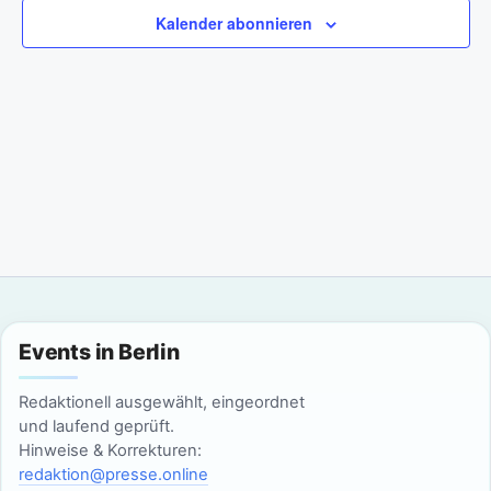
a
m
n
Kalender abonnieren
w
n
s
ä
t
h
s
l
a
t
e
l
n
a
t
.
l
u
n
t
g
u
Events in Berlin
A
n
n
Redaktionell ausgewählt, eingeordnet
g
und laufend geprüft.
s
Hinweise & Korrekturen:
i
e
redaktion@presse.online