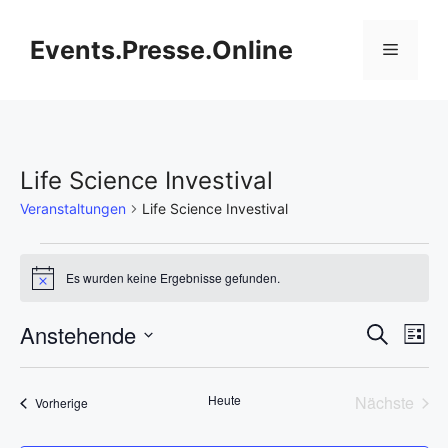
Zum
Inhalt
Events.Presse.Online
Menü
springen
Life Science Investival
Veranstaltungen
Life Science Investival
Veranstaltungen
Es wurden keine Ergebnisse gefunden.
H
i
n
V
Anstehende
V
S
w
L
e
u
D
e
i
i
e
c
s
s
a
h
r
Heute
Nächste
Veranstaltungen
t
Vorherige
t
r
e
Veransta
e
a
u