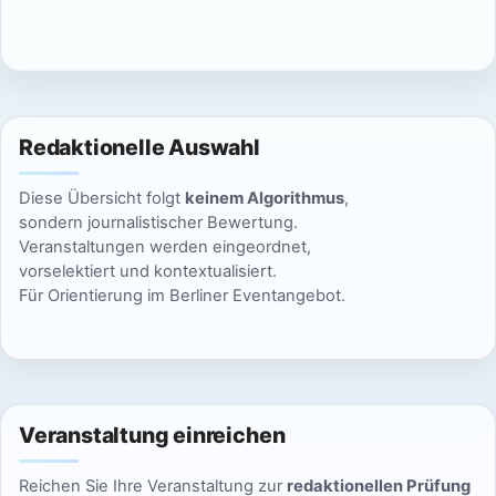
c
n
h
S
t
u
e
Redaktionelle Auswahl
n
c
Diese Übersicht folgt
keinem Algorithmus
,
-
h
sondern journalistischer Bewertung.
N
Veranstaltungen werden eingeordnet,
e
vorselektiert und kontextualisiert.
a
Für Orientierung im Berliner Eventangebot.
u
v
n
i
g
d
a
Veranstaltung einreichen
A
t
Reichen Sie Ihre Veranstaltung zur
redaktionellen Prüfung