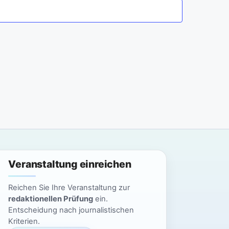
a
n
n
s
t
s
a
t
l
a
t
l
u
n
t
g
u
Veranstaltung einreichen
A
n
n
Reichen Sie Ihre Veranstaltung zur
g
redaktionellen Prüfung
ein.
s
Entscheidung nach journalistischen
i
e
Kriterien.