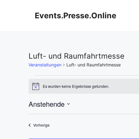
Zum
Inhalt
Events.Presse.Online
springen
Luft- und Raumfahrtmesse
Veranstaltungen
Luft- und Raumfahrtmesse
Veranstaltungen
Es wurden keine Ergebnisse gefunden.
H
i
n
Anstehende
w
e
D
i
s
a
Veranstaltungen
Vorherige
t
u