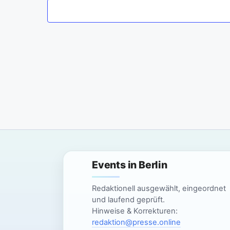
m
w
ä
h
l
e
n
.
Events in Berlin
Redaktionell ausgewählt, eingeordnet
und laufend geprüft.
Hinweise & Korrekturen:
redaktion@presse.online