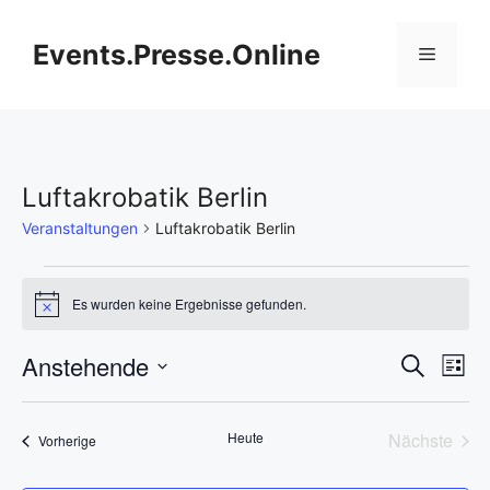
Zum
Inhalt
Events.Presse.Online
Menü
springen
Luftakrobatik Berlin
Veranstaltungen
Luftakrobatik Berlin
Veranstaltungen
Es wurden keine Ergebnisse gefunden.
H
i
n
V
Anstehende
V
S
w
L
e
u
D
e
i
i
e
c
s
s
a
h
r
Heute
Nächste
Veranstaltungen
t
Vorherige
t
r
e
Veransta
e
a
u