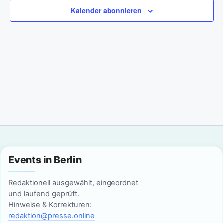
a
m
n
Kalender abonnieren
w
n
s
ä
t
h
s
l
a
t
e
l
n
a
t
.
l
u
n
t
g
u
Events in Berlin
A
n
n
Redaktionell ausgewählt, eingeordnet
g
und laufend geprüft.
s
Hinweise & Korrekturen:
i
e
redaktion@presse.online