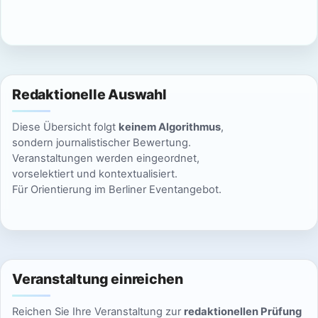
c
n
h
S
t
u
e
Redaktionelle Auswahl
n
c
Diese Übersicht folgt
keinem Algorithmus
,
-
h
sondern journalistischer Bewertung.
N
Veranstaltungen werden eingeordnet,
e
vorselektiert und kontextualisiert.
a
Für Orientierung im Berliner Eventangebot.
u
v
n
i
g
d
a
Veranstaltung einreichen
A
t
Reichen Sie Ihre Veranstaltung zur
redaktionellen Prüfung