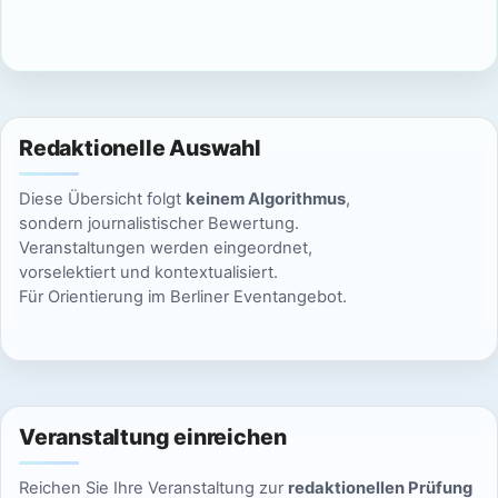
c
n
h
S
t
u
e
Redaktionelle Auswahl
n
c
Diese Übersicht folgt
keinem Algorithmus
,
-
h
sondern journalistischer Bewertung.
N
Veranstaltungen werden eingeordnet,
e
vorselektiert und kontextualisiert.
a
Für Orientierung im Berliner Eventangebot.
u
v
n
i
g
d
a
Veranstaltung einreichen
A
t
Reichen Sie Ihre Veranstaltung zur
redaktionellen Prüfung