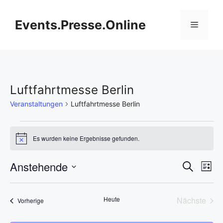
Zum
Inhalt
Events.Presse.Online
Menü
springen
Luftfahrtmesse Berlin
Veranstaltungen
Luftfahrtmesse Berlin
Veranstaltungen
Es wurden keine Ergebnisse gefunden.
H
i
n
V
Anstehende
V
S
w
L
e
u
D
e
i
i
e
c
s
s
a
h
r
Heute
Nächste
Veranstaltungen
t
Vorherige
t
r
e
Veransta
e
a
u