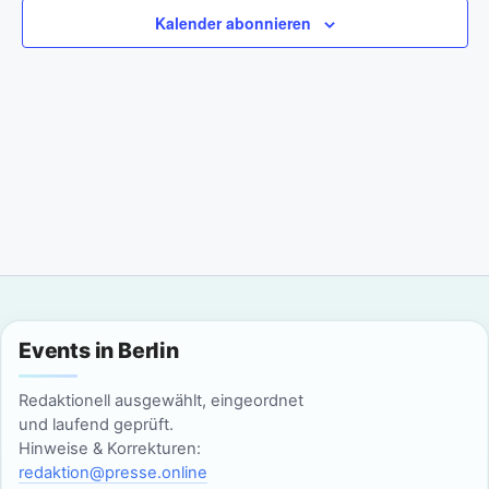
a
m
n
Kalender abonnieren
w
n
s
ä
t
h
s
l
a
t
e
l
n
a
t
.
l
u
n
t
g
u
Events in Berlin
A
n
n
Redaktionell ausgewählt, eingeordnet
g
und laufend geprüft.
s
Hinweise & Korrekturen:
i
e
redaktion@presse.online