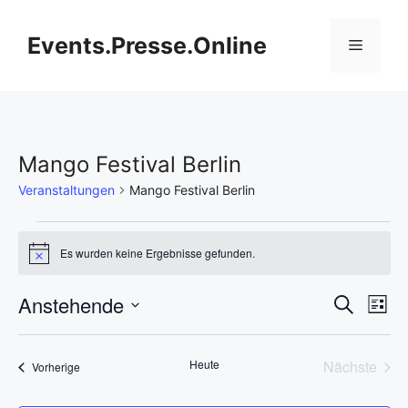
Zum
Inhalt
Events.Presse.Online
Menü
springen
Mango Festival Berlin
Veranstaltungen
Mango Festival Berlin
Veranstaltungen
Es wurden keine Ergebnisse gefunden.
H
i
n
V
Anstehende
V
S
w
L
e
u
D
e
i
i
e
c
s
s
a
h
r
Heute
Nächste
Veranstaltungen
t
Vorherige
t
r
e
Veransta
e
a
u