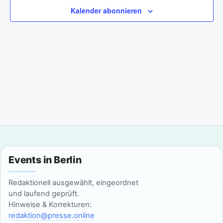
a
m
n
Kalender abonnieren
w
n
s
ä
t
h
s
l
a
t
e
l
n
a
t
.
l
u
n
t
g
u
Events in Berlin
A
n
n
Redaktionell ausgewählt, eingeordnet
g
und laufend geprüft.
s
Hinweise & Korrekturen:
i
e
redaktion@presse.online