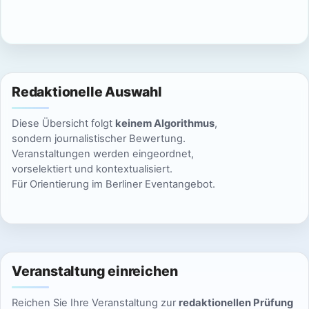
c
n
h
S
t
u
e
Redaktionelle Auswahl
n
c
Diese Übersicht folgt
keinem Algorithmus
,
-
h
sondern journalistischer Bewertung.
N
Veranstaltungen werden eingeordnet,
e
vorselektiert und kontextualisiert.
a
Für Orientierung im Berliner Eventangebot.
u
v
n
i
g
d
a
Veranstaltung einreichen
A
t
Reichen Sie Ihre Veranstaltung zur
redaktionellen Prüfung