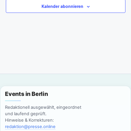
a
m
n
Kalender abonnieren
w
n
s
ä
t
h
s
l
a
t
e
l
n
a
t
.
l
u
n
t
g
u
Events in Berlin
A
n
n
Redaktionell ausgewählt, eingeordnet
g
und laufend geprüft.
s
Hinweise & Korrekturen:
i
e
redaktion@presse.online