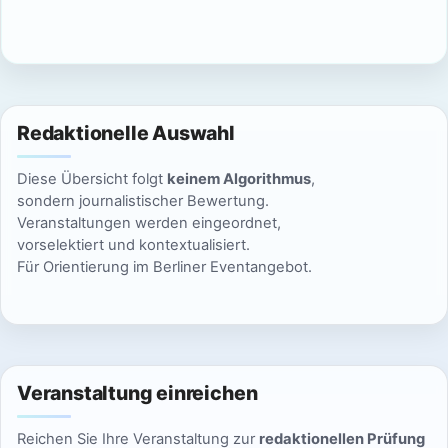
c
n
h
S
t
u
e
Redaktionelle Auswahl
n
c
Diese Übersicht folgt
keinem Algorithmus
,
-
h
sondern journalistischer Bewertung.
N
Veranstaltungen werden eingeordnet,
e
vorselektiert und kontextualisiert.
a
Für Orientierung im Berliner Eventangebot.
u
v
n
i
g
d
a
Veranstaltung einreichen
A
t
Reichen Sie Ihre Veranstaltung zur
redaktionellen Prüfung