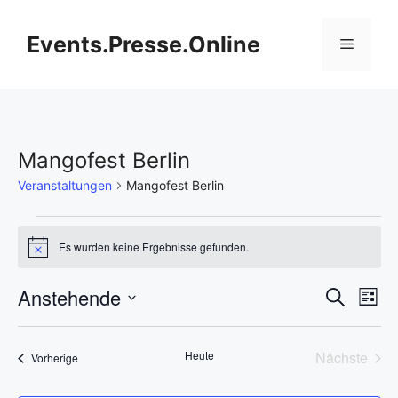
Zum
Inhalt
Events.Presse.Online
Menü
springen
Mangofest Berlin
Veranstaltungen
Mangofest Berlin
Veranstaltungen
Es wurden keine Ergebnisse gefunden.
H
i
n
V
Anstehende
V
S
w
L
e
u
D
e
i
i
e
c
s
s
a
h
r
Heute
Nächste
Veranstaltungen
t
Vorherige
t
r
e
Veransta
e
a
u